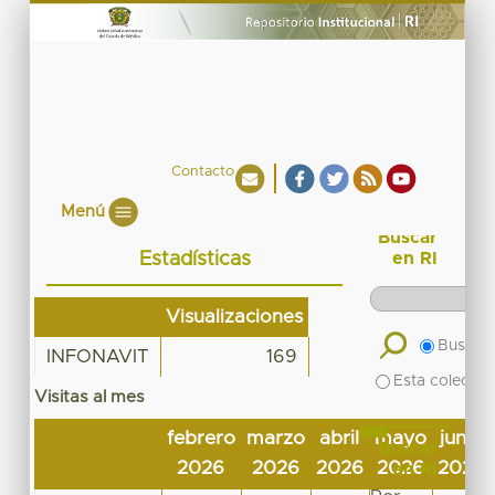
Contacto
Menú
Buscar
Estadísticas
en RI
Visualizaciones
Buscar 
INFONAVIT
169
Esta colecció
Visitas al mes
febrero
marzo
abril
mayo
junio
Buscar
2026
2026
2026
2026
2026
en RI