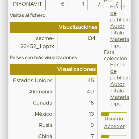
Por
INFONAVIT
6
1
7
7
2
Fecha
de
Visitas al fichero
publicación
Autor
Visualizaciones
Título
secme-
134
Materia
Tipo
23452_1.pptx
Esta
Países con más visualizaciones
colección
Fecha
Visualizaciones
de
publicación
Estados Unidos
45
Autor
Título
Alemania
40
Materia
Canadá
16
Tipo
México
13
Usuario
Rusia
9
Acceder
China
7