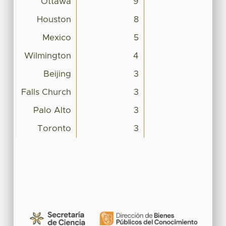
Ottawa
9
Houston
8
Mexico
5
Wilmington
4
Beijing
3
Falls Church
3
Palo Alto
3
Toronto
3