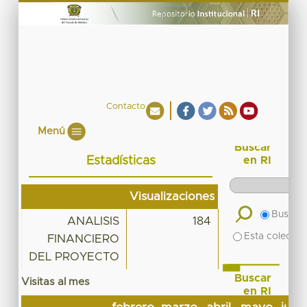
Contacto
Menú
Buscar
Estadísticas
en RI
Visualizaciones
Buscar 
ANALISIS
184
Esta colecció
FINANCIERO
DEL PROYECTO
Buscar
Visitas al mes
en RI