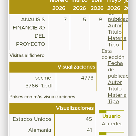
febrero
marzo
abril
mayo
juni
Por
Fecha
2026
2026
2026
2026
202
de
publicación
ANALISIS
7
5
9
9
7
Autor
FINANCIERO
Título
DEL
Materia
PROYECTO
Tipo
Esta
Visitas al fichero
colección
Fecha
Visualizaciones
de
publicación
secme-
4773
Autor
3766_1.pdf
Título
Materia
Países con más visualizaciones
Tipo
Visualizaciones
Usuario
Estados Unidos
45
Acceder
Alemania
41