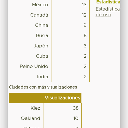
Estadísticas
México
13
Estadísticas
de uso
Canadá
12
China
9
Rusia
8
Japón
3
Cuba
2
Reino Unido
2
India
2
Ciudades con más visualizaciones
Visualizaciones
Kiez
38
Oakland
10