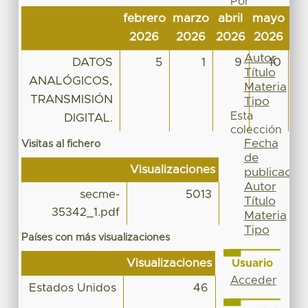
Por
Fecha
febrero
marzo
abril
mayo
ju
de
2026
2026
2026
2026
20
publicación
Autor
DATOS
5
1
9
10
Título
ANALÓGICOS,
Materia
TRANSMISIÓN
Tipo
Esta
DIGITAL.
colección
Fecha
Visitas al fichero
de
Visualizaciones
publicación
Autor
secme-
5013
Título
35342_1.pdf
Materia
Tipo
Países con más visualizaciones
Visualizaciones
Usuario
Acceder
Estados Unidos
46