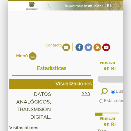
Contacto
Menú
Buscar
Estadísticas
en RI
Visualizaciones
Buscar 
DATOS
223
Esta colecció
ANALÓGICOS,
TRANSMISIÓN
DIGITAL.
Buscar
en RI
Visitas al mes