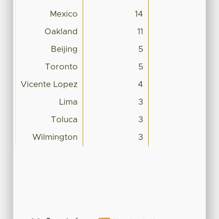
Mexico
14
Oakland
11
Beijing
5
Toronto
5
Vicente Lopez
4
Lima
3
Toluca
3
Wilmington
3