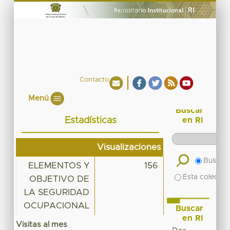
Contacto
Menú
Buscar
Estadísticas
en RI
Visualizaciones
Buscar 
ELEMENTOS Y
156
Esta colecció
OBJETIVO DE
LA SEGURIDAD
OCUPACIONAL
Buscar
en RI
Visitas al mes