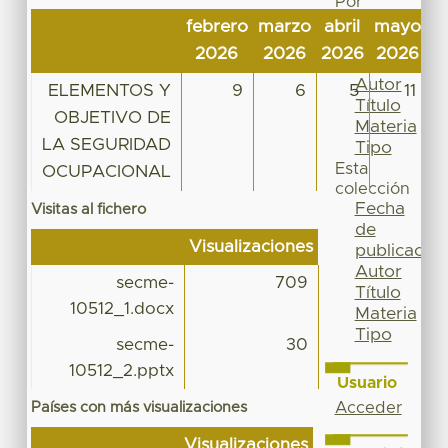
Por
Fecha
febrero
marzo
abril
mayo
j
de
2026
2026
2026
2026
2
publicación
Autor
ELEMENTOS Y
9
6
5
11
Título
OBJETIVO DE
Materia
LA SEGURIDAD
Tipo
Esta
OCUPACIONAL
colección
Fecha
Visitas al fichero
de
Visualizaciones
publicación
Autor
secme-
709
Título
10512_1.docx
Materia
Tipo
secme-
30
10512_2.pptx
Usuario
Países con más visualizaciones
Acceder
Visualizaciones