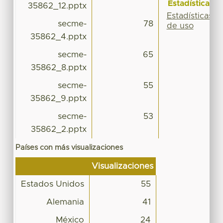
Estadísticas
35862_12.pptx
Estadísticas
secme-
78
de uso
35862_4.pptx
secme-
65
35862_8.pptx
secme-
55
35862_9.pptx
secme-
53
35862_2.pptx
Países con más visualizaciones
Visualizaciones
Estados Unidos
55
Alemania
41
México
24