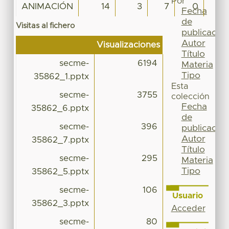
Por
ANIMACIÓN
14
3
7
0
12
Fecha
de
Visitas al fichero
publicación
Autor
Visualizaciones
Título
secme-
6194
Materia
Tipo
35862_1.pptx
Esta
secme-
3755
colección
Fecha
35862_6.pptx
de
secme-
396
publicación
Autor
35862_7.pptx
Título
secme-
295
Materia
Tipo
35862_5.pptx
secme-
106
Usuario
35862_3.pptx
Acceder
secme-
80