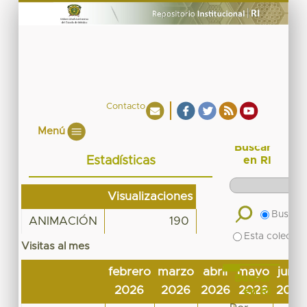
Contacto
Menú
Buscar
Estadísticas
en RI
Visualizaciones
Buscar 
ANIMACIÓN
190
Esta colecció
Visitas al mes
febrero
marzo
abril
mayo
junio
Buscar
2026
2026
2026
2026
2026
en RI