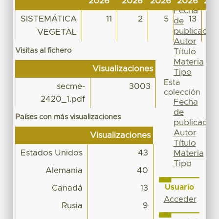
2026
2026
2026
2026
20
Por
Fecha
SISTEMÁTICA
11
2
5
13
de
publicación
VEGETAL
Autor
Visitas al fichero
Título
Materia
Visualizaciones
Tipo
Esta
secme-
3003
colección
2420_1.pdf
Fecha
de
Países con más visualizaciones
publicación
Autor
Visualizaciones
Título
Estados Unidos
43
Materia
Tipo
Alemania
40
Usuario
Canadá
13
Acceder
Rusia
9