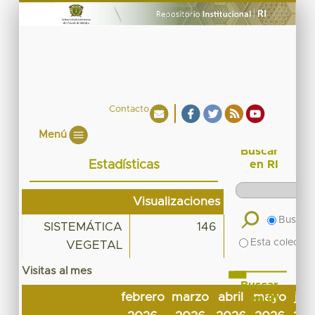
Contacto
Menú
Buscar
Estadísticas
en RI
Visualizaciones
Buscar 
SISTEMÁTICA
146
Esta colecció
VEGETAL
Visitas al mes
Buscar
febrero
marzo
abril
mayo
jun
en RI