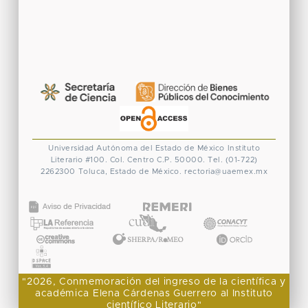
Universidad Autónoma del Estado de México
Instituto
Literario #100. Col. Centro
C.P. 50000. Tel. (01-722)
2262300
Toluca, Estado de México.
rectoria@uaemex.mx
CONACYT
"2026, Conmemoración del ingreso de la científica y
académica Elena Cárdenas Guerrero al Instituto
científico Literario"