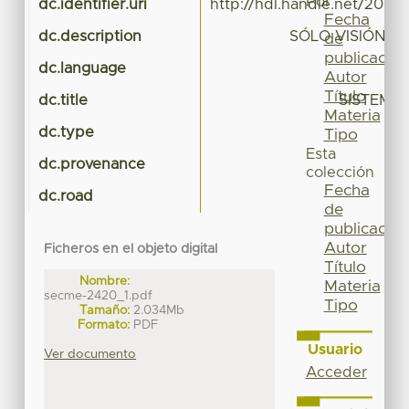
Por
dc.identifier.uri
http://hdl.handle.net/20.5
Fecha
dc.description
SÓLO VISIÓN P
de
publicación
dc.language
Autor
Título
dc.title
SISTEMÁ
Materia
dc.type
Tipo
Esta
dc.provenance
colección
Fecha
dc.road
de
publicación
Autor
Ficheros en el objeto digital
Título
Nombre:
Materia
secme-2420_1.pdf
Tipo
Tamaño:
2.034Mb
Formato:
PDF
Usuario
Ver documento
Acceder