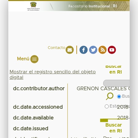
Contacto
Menú
Buscar
Mostrar el registro sencillo del objeto
en RI
digital
dc.contributor.author
GRENON CASCALES GRA
Buscar 
Esta colecció
dc.date.accessioned
2018-02
dc.date.available
2018-02
Buscar
dc.date.issued
en RI