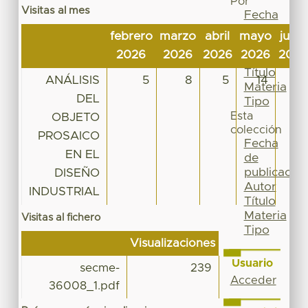
Por
Visitas al mes
Fecha
de
febrero
marzo
abril
mayo
junio
publicación
2026
2026
2026
2026
2026
Autor
Título
ANÁLISIS
5
8
5
14
4
Materia
DEL
Tipo
Esta
OBJETO
colección
PROSAICO
Fecha
EN EL
de
publicación
DISEÑO
Autor
INDUSTRIAL
Título
Materia
Visitas al fichero
Tipo
Visualizaciones
Usuario
secme-
239
Acceder
36008_1.pdf