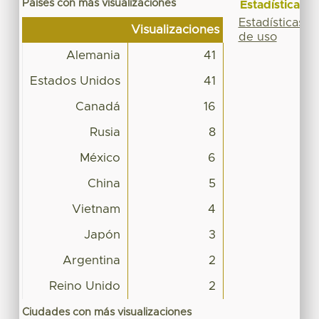
Países con más visualizaciones
Estadísticas
Estadísticas
Visualizaciones
de uso
Alemania
41
Estados Unidos
41
Canadá
16
Rusia
8
México
6
China
5
Vietnam
4
Japón
3
Argentina
2
Reino Unido
2
Ciudades con más visualizaciones