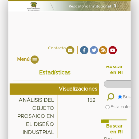
Contacto
Menú
Buscar
Estadísticas
en RI
Visualizaciones
Buscar 
ANÁLISIS DEL
152
Esta colecció
OBJETO
PROSAICO EN
EL DISEÑO
Buscar
en RI
INDUSTRIAL