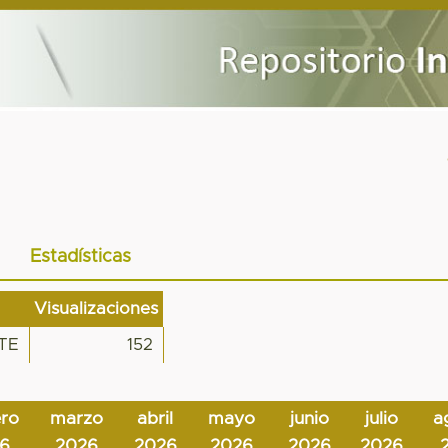
Estadísticas
Visualizaciones
TE
152
ero
marzo
abril
mayo
junio
julio
a
6
2026
2026
2026
2026
2026