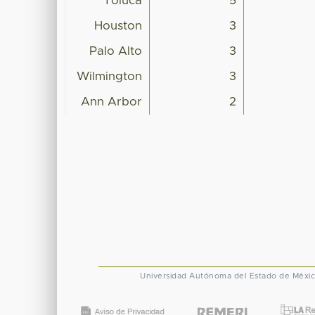
Toluca
5
Houston
3
Palo Alto
3
Wilmington
3
Ann Arbor
2
Universidad Autónoma del Estado de Méxi