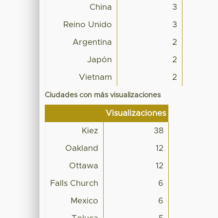
China
3
Reino Unido
3
Argentina
2
Japón
2
Vietnam
2
Ciudades con más visualizaciones
Visualizaciones
Kiez
38
Oakland
12
Ottawa
12
Falls Church
6
Mexico
6