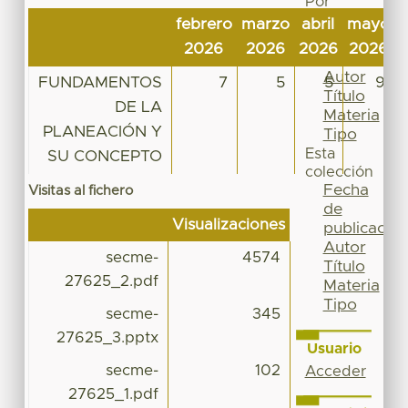
Por
Fecha
febrero
marzo
abril
mayo
j
de
2026
2026
2026
2026
publicación
Autor
FUNDAMENTOS
7
5
5
9
Título
DE LA
Materia
PLANEACIÓN Y
Tipo
Esta
SU CONCEPTO
colección
Fecha
Visitas al fichero
de
Visualizaciones
publicación
Autor
secme-
4574
Título
27625_2.pdf
Materia
Tipo
secme-
345
27625_3.pptx
Usuario
secme-
102
Acceder
27625_1.pdf