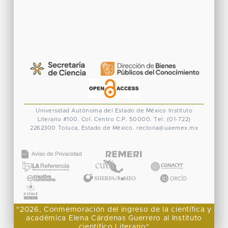
Universidad Autónoma del Estado de México
Instituto
Literario #100. Col. Centro
C.P. 50000. Tel. (01-722)
2262300
Toluca, Estado de México.
rectoria@uaemex.mx
CONACYT
"2026, Conmemoración del ingreso de la científica y
académica Elena Cárdenas Guerrero al Instituto
científico Literario"