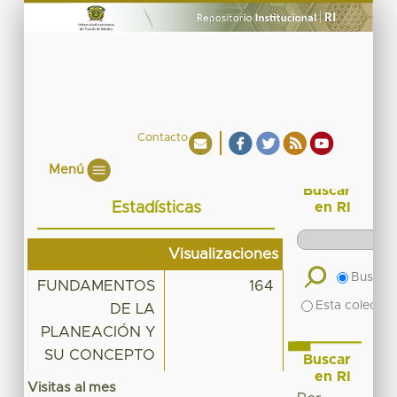
Contacto
Menú
Buscar
Estadísticas
en RI
Visualizaciones
Buscar 
FUNDAMENTOS
164
Esta colecció
DE LA
PLANEACIÓN Y
SU CONCEPTO
Buscar
en RI
Visitas al mes