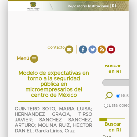
Contacto
Menú
Buscar
en RI
Modelo de expectativas en
torno a la seguridad
pública en
microempresarios del
centro de México
Buscar 
Esta colecció
QUINTERO SOTO, MARIA LUISA
;
HERNANDEZ GRACIA, TIRSO
JAVIER
;
SANCHEZ SANCHEZ,
Buscar
ARTURO
;
MOLINA RUIZ, HECTOR
en RI
DANIEL
;
García Lirios, Cruz