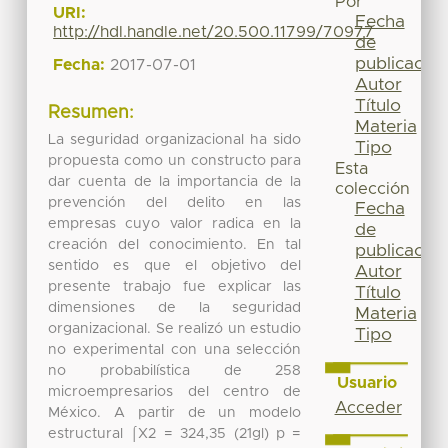
Por
URI:
Fecha
http://hdl.handle.net/20.500.11799/70977
de
publicación
Fecha:
2017-07-01
Autor
Título
Resumen:
Materia
La seguridad organizacional ha sido
Tipo
propuesta como un constructo para
Esta
dar cuenta de la importancia de la
colección
prevención del delito en las
Fecha
empresas cuyo valor radica en la
de
creación del conocimiento. En tal
publicación
sentido es que el objetivo del
Autor
presente trabajo fue explicar las
Título
dimensiones de la seguridad
Materia
organizacional. Se realizó un estudio
Tipo
no experimental con una selección
no probabilística de 258
Usuario
microempresarios del centro de
Acceder
México. A partir de un modelo
estructural ⌠X2 = 324,35 (21gl) p =