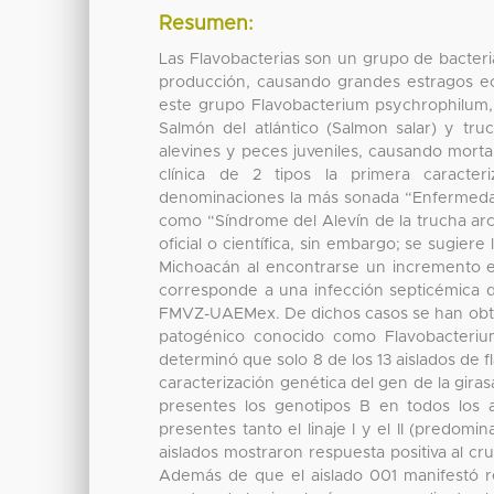
Resumen:
Las Flavobacterias son un grupo de bacter
producción, causando grandes estragos e
este grupo Flavobacterium psychrophilum, 
Salmón del atlántico (Salmon salar) y tru
alevines y peces juveniles, causando mort
clínica de 2 tipos la primera caracte
denominaciones la más sonada “Enfermedad
como “Síndrome del Alevín de la trucha ar
oficial o científica, sin embargo; se sugie
Michoacán al encontrarse un incremento en
corresponde a una infección septicémica d
FMVZ-UAEMex. De dichos casos se han obtenid
patogénico conocido como Flavobacterium
determinó que solo 8 de los 13 aislados de 
caracterización genética del gen de la gir
presentes los genotipos B en todos los 
presentes tanto el linaje I y el II (predom
aislados mostraron respuesta positiva al cr
Además de que el aislado 001 manifestó r