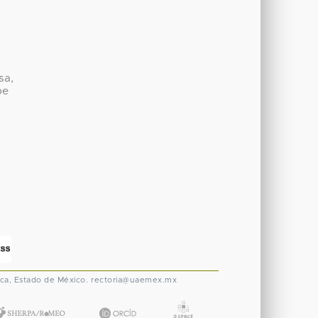
sa,
be
ca, Estado de México.
rectoria@uaemex.mx