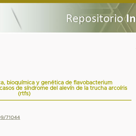
ca, bioquímica y genética de flavobacterium
asos de síndrome del alevín de la trucha arcoíris
(rtfs)
799/71044