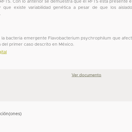
 RFTS. Con lo anterior se demuestra que el RFTS está presente 
y que existe variabilidad genética a pesar de que los aislad
.
de la bacteria emergente Flavobacterium psychrophilum que afec
ta del primer caso descrito en México.
ital
Ver documento
cción(ones)