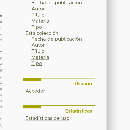
Fecha de publicación
Autor
Título
de
Materia
de
Tipo
es
Esta colección
 a
Fecha de publicación
ón
Autor
as
Título
do
Materia
ra
Tipo
 y
ca
A-
po
Usuario
se
Acceder
de
on
án
Estadísticas
os
Estadísticas de uso
o.
o,