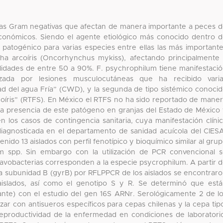
ias Gram negativas que afectan de manera importante a peces 
conómicos. Siendo el agente etiológico más conocido dentro 
patogénico para varias especies entre ellas las más important
cha arcoíris (Oncorhynchus mykiss), afectando principalmente
alidades de entre 50 a 90%. F. psychrophilum tiene manifestaci
rizada por lesiones musculocutáneas que ha recibido vari
 del agua Fría” (CWD), y la segunda de tipo sistémico conoci
coíris” (RTFS). En México el RTFS no ha sido reportado de mane
re la presencia de este patógeno en granjas del Estado de México
 los casos de contingencia sanitaria, cuya manifestación clíni
iagnosticada en el departamento de sanidad acuícola del CIES
o 13 aislados con perfil fenotípico y bioquímico similar al gru
 spp. Sin embargo con la utilización de PCR convencional 
flavobacterias corresponden a la especie psycrophilum. A partir 
asa subunidad B (gyrB) por RFLPPCR de los aislados se encontrar
aislados, así como el genotipo S y R. Se determinó que est
inante) con el estudio del gen 16S ARNr. Serológicamente 2 de l
uzar con antisueros específicos para cepas chilenas y la cepa tip
eproductividad de la enfermedad en condiciones de laboratori