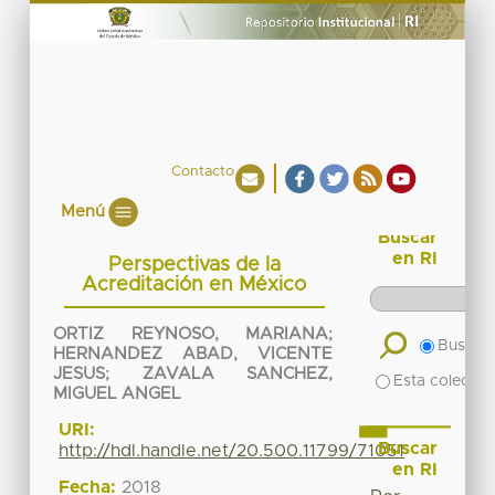
Contacto
Menú
Buscar
en RI
Perspectivas de la
Acreditación en México
ORTIZ REYNOSO, MARIANA
;
Buscar 
HERNANDEZ ABAD, VICENTE
JESUS
;
ZAVALA SANCHEZ,
Esta colecció
MIGUEL ANGEL
URI:
Buscar
http://hdl.handle.net/20.500.11799/71051
en RI
Fecha:
2018