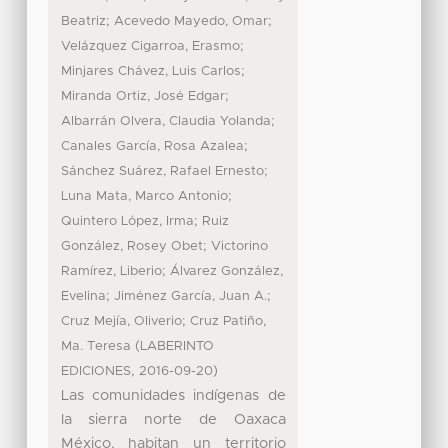
;
;
Beatriz
Acevedo Mayedo, Omar
;
Velázquez Cigarroa, Erasmo
;
Minjares Chávez, Luis Carlos
;
Miranda Ortiz, José Edgar
;
Albarrán Olvera, Claudia Yolanda
;
Canales García, Rosa Azalea
;
Sánchez Suárez, Rafael Ernesto
;
Luna Mata, Marco Antonio
;
Quintero López, Irma
Ruiz
;
González, Rosey Obet
Victorino
;
Ramírez, Liberio
Álvarez González,
;
;
Evelina
Jiménez García, Juan A.
;
Cruz Mejía, Oliverio
Cruz Patiño,
(
Ma. Teresa
LABERINTO
,
)
EDICIONES
2016-09-20
Las comunidades indígenas de
la sierra norte de Oaxaca
México, habitan un territorio