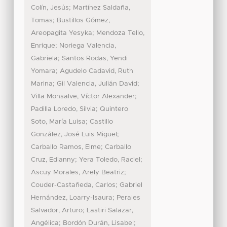
;
Colín, Jesús
Martínez Saldaña,
;
Tomas
Bustillos Gómez,
;
Areopagita Yesyka
Mendoza Tello,
;
Enrique
Noriega Valencia,
;
Gabriela
Santos Rodas, Yendi
;
Yomara
Agudelo Cadavid, Ruth
;
;
Marina
Gil Valencia, Julián David
;
Villa Monsalve, Víctor Alexander
;
Padilla Loredo, Silvia
Quintero
;
Soto, María Luisa
Castillo
;
González, José Luis Miguel
;
Carballo Ramos, Elme
Carballo
;
;
Cruz, Edianny
Yera Toledo, Raciel
;
Ascuy Morales, Arely Beatriz
;
Couder-Castañeda, Carlos
Gabriel
;
Hernández, Loarry-Isaura
Perales
;
Salvador, Arturo
Lastiri Salazar,
;
;
Angélica
Bordón Durán, Lisabel