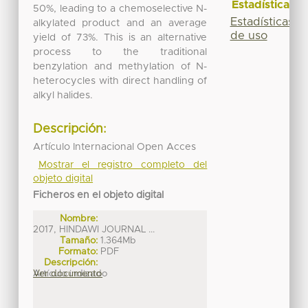
Estadísticas
50%, leading to a chemoselective N-
Estadísticas
alkylated product and an average
de uso
yield of 73%. This is an alternative
process to the traditional
benzylation and methylation of N-
heterocycles with direct handling of
alkyl halides.
Descripción:
Artículo Internacional Open Acces
Mostrar el registro completo del
objeto digital
Ficheros en el objeto digital
Nombre:
2017, HINDAWI JOURNAL ...
Tamaño:
1.364Mb
Formato:
PDF
Descripción:
Artículo indizado
Ver documento