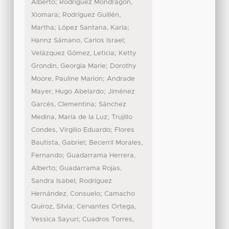
;
Alberto
Rodríguez Mondragón,
;
Xiomara
Rodríguez Guillén,
;
;
Martha
López Santana, Karla
;
Hannz Sámano, Carlos Israel
;
Velázquez Gómez, Leticia
Ketty
;
Grondin, Georgia Marie
Dorothy
;
Moore, Pauline Marion
Andrade
;
Mayer, Hugo Abelardo
Jiménez
;
Garcés, Clementina
Sánchez
;
Medina, María de la Luz
Trujillo
;
Condes, Virgilio Eduardo
Flores
;
Bautista, Gabriel
Becerril Morales,
;
Fernando
Guadarrama Herrera,
;
Alberto
Guadarrama Rojas,
;
Sandra Isabel
Rodríguez
;
Hernández, Consuelo
Camacho
;
Quiroz, Silvia
Cervantes Ortega,
;
Yessica Sayuri
Cuadros Torres,