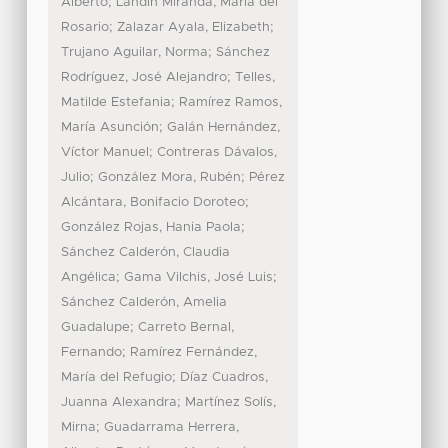
;
Alberto
Landín Miranda, María del
;
;
Rosario
Zalazar Ayala, Elizabeth
;
Trujano Aguilar, Norma
Sánchez
;
Rodríguez, José Alejandro
Telles,
;
Matilde Estefania
Ramírez Ramos,
;
María Asunción
Galán Hernández,
;
Víctor Manuel
Contreras Dávalos,
;
;
Julio
González Mora, Rubén
Pérez
;
Alcántara, Bonifacio Doroteo
;
González Rojas, Hania Paola
Sánchez Calderón, Claudia
;
;
Angélica
Gama Vilchis, José Luis
Sánchez Calderón, Amelia
;
Guadalupe
Carreto Bernal,
;
Fernando
Ramírez Fernández,
;
María del Refugio
Díaz Cuadros,
;
Juanna Alexandra
Martínez Solís,
;
Mirna
Guadarrama Herrera,