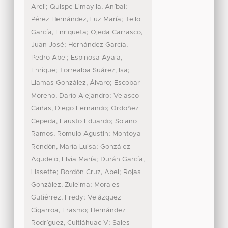
;
;
Areli
Quispe Limaylla, Aníbal
;
Pérez Hernández, Luz María
Tello
;
García, Enriqueta
Ojeda Carrasco,
;
Juan José
Hernández García,
;
Pedro Abel
Espinosa Ayala,
;
;
Enrique
Torrealba Suárez, Isa
;
Llamas González, Álvaro
Escobar
;
Moreno, Darío Alejandro
Velasco
;
Cañas, Diego Fernando
Ordoñez
;
Cepeda, Fausto Eduardo
Solano
;
Ramos, Romulo Agustin
Montoya
;
Rendón, María Luisa
González
;
Agudelo, Elvia María
Durán García,
;
;
Lissette
Bordón Cruz, Abel
Rojas
;
González, Zuleima
Morales
;
Gutiérrez, Fredy
Velázquez
;
Cigarroa, Erasmo
Hernández
;
Rodríguez, Cuitláhuac V
Sales