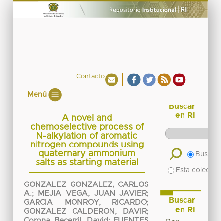
Contacto
Menú
Buscar
en RI
A novel and
chemoselective process of
N-alkylation of aromatic
nitrogen compounds using
quaternary ammonium
Buscar 
salts as starting material
Esta colecció
GONZALEZ GONZALEZ, CARLOS
A.
;
MEJIA VEGA, JUAN JAVIER
;
Buscar
GARCIA MONROY, RICARDO
;
en RI
GONZALEZ CALDERON, DAVIR
;
Corona Becerril, David
;
FUENTES