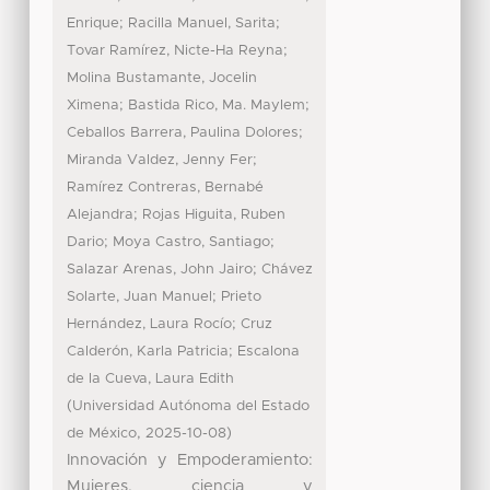
;
;
Enrique
Racilla Manuel, Sarita
;
Tovar Ramírez, Nicte-Ha Reyna
Molina Bustamante, Jocelin
;
;
Ximena
Bastida Rico, Ma. Maylem
;
Ceballos Barrera, Paulina Dolores
;
Miranda Valdez, Jenny Fer
Ramírez Contreras, Bernabé
;
Alejandra
Rojas Higuita, Ruben
;
;
Dario
Moya Castro, Santiago
;
Salazar Arenas, John Jairo
Chávez
;
Solarte, Juan Manuel
Prieto
;
Hernández, Laura Rocío
Cruz
;
Calderón, Karla Patricia
Escalona
de la Cueva, Laura Edith
(
Universidad Autónoma del Estado
,
)
de México
2025-10-08
Innovación y Empoderamiento:
Mujeres, ciencia y