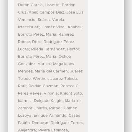
;
Durán García, Lissette
Bordón
;
Cruz, Abel
Campos Díaz, José Luis
;
Venancio
Suárez Varela,
;
;
Iztaccíhuatl
Goméz Vidal, Anabell
;
Borroto Pérez, María
Ramírez
;
Roque, Delsi
Rodríguez Pérez,
;
;
Lucas
Rueda Hernández, Héctor
;
Borroto Pérez, María
Ochoa
;
González, Marisol
Magallanes
;
Méndez, María del Carmen
Juárez
;
Toledo, Werther
Juárez Toledo,
;
;
Raúl
Roldán Guzmán, Rebeca C
;
Pérez Reyes, Virginia
Knight Soto,
;
;
Idarmis
Delgado Knight, Marla Iris
;
Zamora Linares, Rafael
Gómez
;
Lozoya, Enrique Armando
Casas
;
Patiño, Donovan
Rodríguez Torres,
;
Alejandra
Rivera Espinosa,