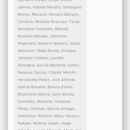
;
Garduño Durán, Jorge
Reyes
;
Jaimes, Gabriel Renato
Velázquez
;
Muñoz, Macario
Serrano Barquín,
;
;
Carolina
Morales Reynoso, Tania
;
Mendoza González, Brenda
Ramírez Méndez, Verónica
;
Alejandra
Navarro Moreno, Jesús
;
;
Abraham
Mejía Reyes, Enrique
Jiménez Vidiella, Lourdes
;
;
Georgina
García Martínez, Emilio
;
Palacios Santos, Citlallin Metztli
;
Hernández Pérez, José Alfredo
;
Galicia Rosales, Blanca Estela
;
Elizarraras Baena, Saúl
Bonilla
;
González, Maricela
Vázquez
;
Pérez, Orlando
Barrón Arriaga,
;
Valentina
Ramírez Mata, Yessica
;
Natalia
Monroy Asiaín, Hugo