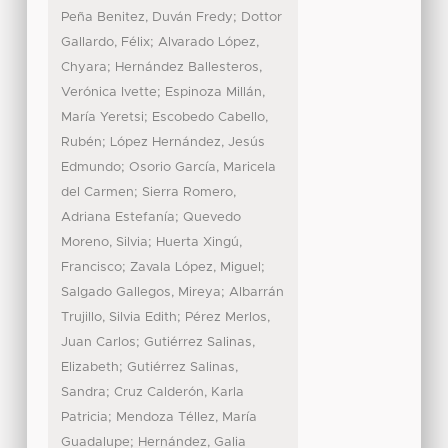
;
Peña Benitez, Duván Fredy
Dottor
;
Gallardo, Félix
Alvarado López,
;
Chyara
Hernández Ballesteros,
;
Verónica Ivette
Espinoza Millán,
;
María Yeretsi
Escobedo Cabello,
;
Rubén
López Hernández, Jesús
;
Edmundo
Osorio García, Maricela
;
del Carmen
Sierra Romero,
;
Adriana Estefanía
Quevedo
;
Moreno, Silvia
Huerta Xingú,
;
;
Francisco
Zavala López, Miguel
;
Salgado Gallegos, Mireya
Albarrán
;
Trujillo, Silvia Edith
Pérez Merlos,
;
Juan Carlos
Gutiérrez Salinas,
;
Elizabeth
Gutiérrez Salinas,
;
Sandra
Cruz Calderón, Karla
;
Patricia
Mendoza Téllez, María
;
Guadalupe
Hernández, Galia