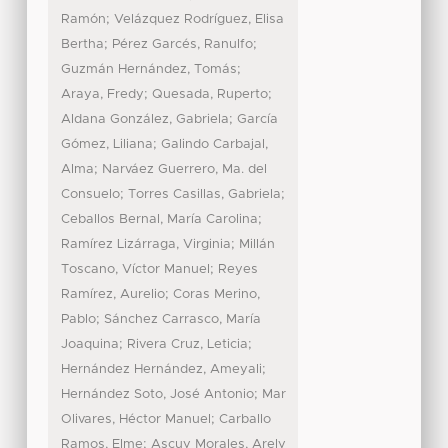
;
Ramón
Velázquez Rodríguez, Elisa
;
;
Bertha
Pérez Garcés, Ranulfo
;
Guzmán Hernández, Tomás
;
;
Araya, Fredy
Quesada, Ruperto
;
Aldana González, Gabriela
García
;
Gómez, Liliana
Galindo Carbajal,
;
Alma
Narváez Guerrero, Ma. del
;
;
Consuelo
Torres Casillas, Gabriela
;
Ceballos Bernal, María Carolina
;
Ramírez Lizárraga, Virginia
Millán
;
Toscano, Víctor Manuel
Reyes
;
Ramírez, Aurelio
Coras Merino,
;
Pablo
Sánchez Carrasco, María
;
;
Joaquina
Rivera Cruz, Leticia
;
Hernández Hernández, Ameyali
;
Hernández Soto, José Antonio
Mar
;
Olivares, Héctor Manuel
Carballo
;
Ramos, Elme
Ascuy Morales, Arely