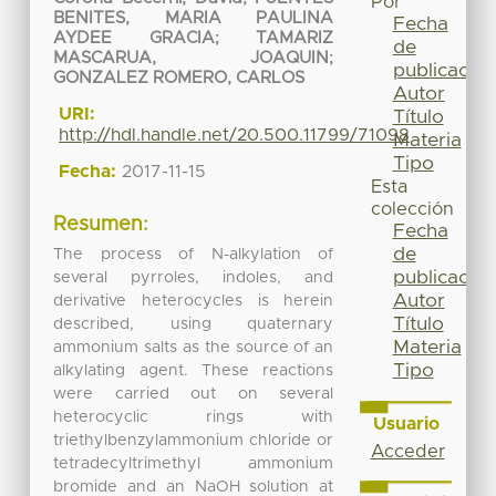
Por
BENITES, MARIA PAULINA
Fecha
AYDEE GRACIA
;
TAMARIZ
de
MASCARUA, JOAQUIN
;
publicación
GONZALEZ ROMERO, CARLOS
Autor
URI:
Título
http://hdl.handle.net/20.500.11799/71098
Materia
Tipo
Fecha:
2017-11-15
Esta
colección
Resumen:
Fecha
de
The process of N-alkylation of
publicación
several pyrroles, indoles, and
Autor
derivative heterocycles is herein
Título
described, using quaternary
Materia
ammonium salts as the source of an
Tipo
alkylating agent. These reactions
were carried out on several
heterocyclic rings with
Usuario
triethylbenzylammonium chloride or
Acceder
tetradecyltrimethyl ammonium
bromide and an NaOH solution at