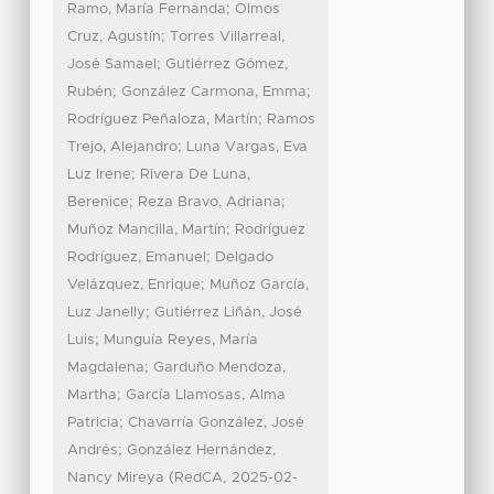
;
Ramo, María Fernanda
Olmos
;
Cruz, Agustín
Torres Villarreal,
;
José Samael
Gutiérrez Gómez,
;
;
Rubén
González Carmona, Emma
;
Rodríguez Peñaloza, Martín
Ramos
;
Trejo, Alejandro
Luna Vargas, Eva
;
Luz Irene
Rivera De Luna,
;
;
Berenice
Reza Bravo, Adriana
;
Muñoz Mancilla, Martín
Rodríguez
;
Rodríguez, Emanuel
Delgado
;
Velázquez, Enrique
Muñoz García,
;
Luz Janelly
Gutiérrez Liñán, José
;
Luis
Munguía Reyes, María
;
Magdalena
Garduño Mendoza,
;
Martha
García Llamosas, Alma
;
Patricia
Chavarría González, José
;
Andrés
González Hernández,
(
,
Nancy Mireya
RedCA
2025-02-