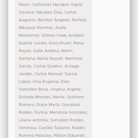
;
Nixon
Cañizares Narváez, Ingrid
;
Vaneza
Narváez Díaz, Carlos
;
;
Augusto
Benítez Ángeles, Porfiria
Márquez Ramírez, Asela
;
;
Monserrat
Gómez Vidal, Anabell
;
Suárez Varela, Iztaccíhuatl
Plata-
;
Reyes, Dalia Andrea
Marín-
;
Santana, María Nayelli
Martínez-
;
García, Carlos Galdino
Arriaga-
;
Jordán, Carlos Manuel
García
;
López, Irma Eugenia
Díaz
;
González Borja, Virginia Argelia
;
Estrada Morales, Idania
Quintero
;
Romero, Dulce María
González
;
Roldán, Karina
Mendoza González,
;
Liliana Antonia
González Roldán,
;
;
Verónica
Castillo Tabares, Rubén
;
Romero Palacios, Wilson Eduardo