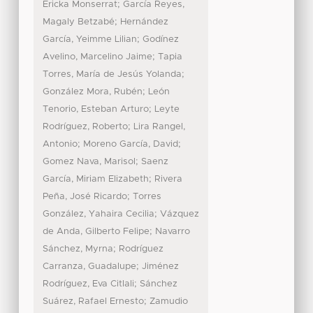
;
Ericka Monserrat
García Reyes,
;
Magaly Betzabé
Hernández
;
García, Yeimme Lilian
Godínez
;
Avelino, Marcelino Jaime
Tapia
;
Torres, María de Jesús Yolanda
;
González Mora, Rubén
León
;
Tenorio, Esteban Arturo
Leyte
;
Rodríguez, Roberto
Lira Rangel,
;
;
Antonio
Moreno García, David
;
Gomez Nava, Marisol
Saenz
;
García, Miriam Elizabeth
Rivera
;
Peña, José Ricardo
Torres
;
González, Yahaira Cecilia
Vázquez
;
de Anda, Gilberto Felipe
Navarro
;
Sánchez, Myrna
Rodríguez
;
Carranza, Guadalupe
Jiménez
;
Rodríguez, Eva Citlali
Sánchez
;
Suárez, Rafael Ernesto
Zamudio