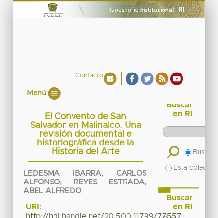
Contacto
Menú
Buscar
en RI
El Convento de San
Salvador en Malinalco. Una
revisión documental e
historiográfica desde la
Historia del Arte
Buscar 
Esta colecció
LEDESMA IBARRA, CARLOS
ALFONSO
;
REYES ESTRADA,
ABEL ALFREDO
Buscar
en RI
URI:
http://hdl.handle.net/20.500.11799/77557