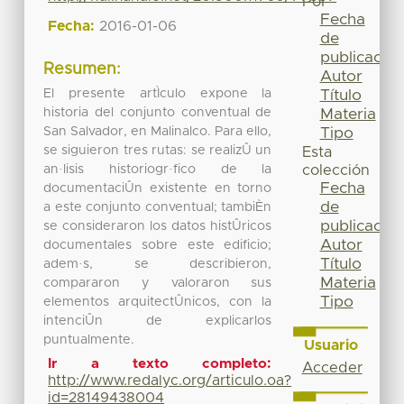
Por
Fecha
Fecha:
2016-01-06
de
publicación
Resumen:
Autor
El presente artÌculo expone la
Título
historia del conjunto conventual de
Materia
San Salvador, en Malinalco. Para ello,
Tipo
se siguieron tres rutas: se realizÛ un
Esta
an·lisis historiogr·fico de la
colección
Fecha
documentaciÛn existente en torno
de
a este conjunto conventual; tambiÈn
publicación
se consideraron los datos histÛricos
Autor
documentales sobre este edificio;
Título
adem·s, se describieron,
Materia
compararon y valoraron sus
Tipo
elementos arquitectÛnicos, con la
intenciÛn de explicarlos
puntualmente.
Usuario
Ir a texto completo:
Acceder
http://www.redalyc.org/articulo.oa?
id=28149438004