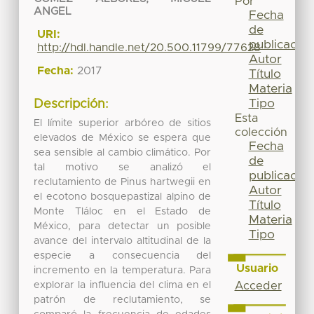
Por
ANGEL
Fecha
de
URI:
publicación
http://hdl.handle.net/20.500.11799/77628
Autor
Fecha:
2017
Título
Materia
Tipo
Descripción:
Esta
El límite superior arbóreo de sitios
colección
elevados de México se espera que
Fecha
sea sensible al cambio climático. Por
de
tal motivo se analizó el
publicación
reclutamiento de Pinus hartwegii en
Autor
el ecotono bosquepastizal alpino de
Título
Monte Tláloc en el Estado de
Materia
México, para detectar un posible
Tipo
avance del intervalo altitudinal de la
especie a consecuencia del
Usuario
incremento en la temperatura. Para
explorar la influencia del clima en el
Acceder
patrón de reclutamiento, se