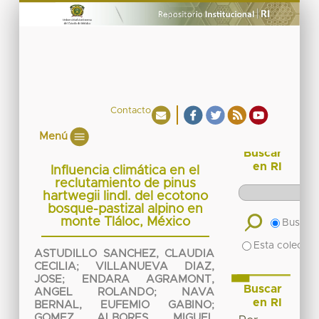
Contacto
Menú
Buscar
en RI
Influencia climática en el
reclutamiento de pinus
hartwegii lindl. del ecotono
bosque-pastizal alpino en
monte Tláloc, México
Buscar 
Esta colecció
ASTUDILLO SANCHEZ, CLAUDIA
CECILIA
;
VILLANUEVA DIAZ,
JOSE
;
ENDARA AGRAMONT,
Buscar
ANGEL ROLANDO
;
NAVA
en RI
BERNAL, EUFEMIO GABINO
;
GOMEZ ALBORES, MIGUEL