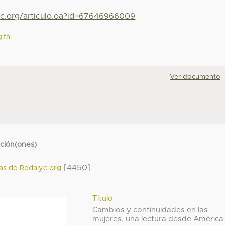
yc.org/articulo.oa?id=67646966009
ital
Ver documento
cción(ones)
[4450]
das de Redalyc.org
Título
Cambios y continuidades en las
mujeres, una lectura desde América