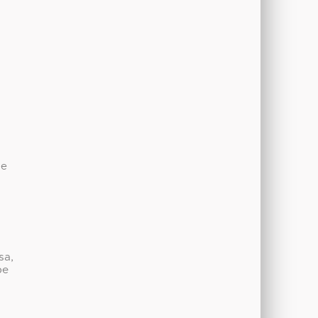
de
sa,
be