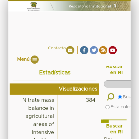
Contacto
Menú
Buscar
Estadísticas
en RI
Visualizaciones
Buscar 
Nitrate mass
384
Esta colecció
balance in
agricultural
areas of
Buscar
en RI
intensive