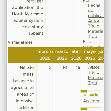
Por
fertilizer
Fecha
application: the
de
North Maresme
publicación
aquifer system
Autor
Título
case study
Materia
(Spain)
Tipo
Esta
Visitas al mes
colección
febrero
marzo
abril
mayo
junio
Fecha
de
2026
2026
2026
2026
2026
publicación
Autor
Nitrate
3
10
16
25
7
Título
mass
Materia
balance in
Tipo
agricultural
areas of
Usuario
intensive
Acceder
fertilizer