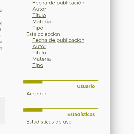
Fecha de publicación
Autor
la
Título
os
Materia
ta
Tipo
el
Esta colección
el
Fecha de publicación
 y
Autor
ón
Título
Materia
Tipo
Usuario
Acceder
Estadísticas
Estadísticas de uso