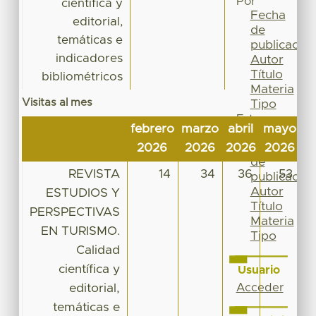
Por
científica y
Fecha
editorial,
de
temáticas e
publicación
indicadores
Autor
Título
bibliométricos
Materia
Visitas al mes
Tipo
Esta
febrero
marzo
abril
mayo
ju
colección
Fecha
2026
2026
2026
2026
2
de
REVISTA
14
34
36
53
publicación
Autor
ESTUDIOS Y
Título
PERSPECTIVAS
Materia
EN TURISMO.
Tipo
Calidad
científica y
Usuario
editorial,
Acceder
temáticas e