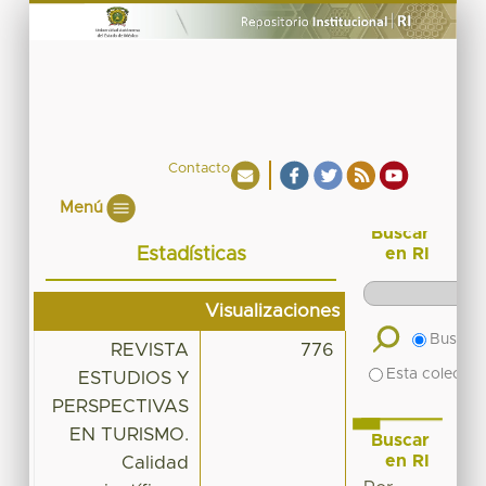
Contacto
Menú
Buscar
Estadísticas
en RI
Visualizaciones
Buscar 
REVISTA
776
Esta colecció
ESTUDIOS Y
PERSPECTIVAS
EN TURISMO.
Buscar
en RI
Calidad