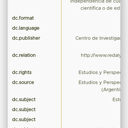
independencia de cualqui
científica o de educa
dc.format
a
dc.language
dc.publisher
Centro de Investigacio
dc.relation
http://www.redalyc.o
dc.rights
Estudios y Perspectiv
dc.source
Estudios y Perspectiv
(Argentina)
dc.subject
Estudi
dc.subject
Cal
dc.subject
ca