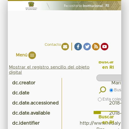
Contacto
Menú
Buscar
Mostrar el registro sencillo del objeto
en RI
digital
dc.creator
Maribel
Buscar 
dc.date
Esta colecció
dc.date.accessioned
2018-03
dc.date.available
2018-03
Buscar
en RI
dc.identifier
http://www.redalyc.or