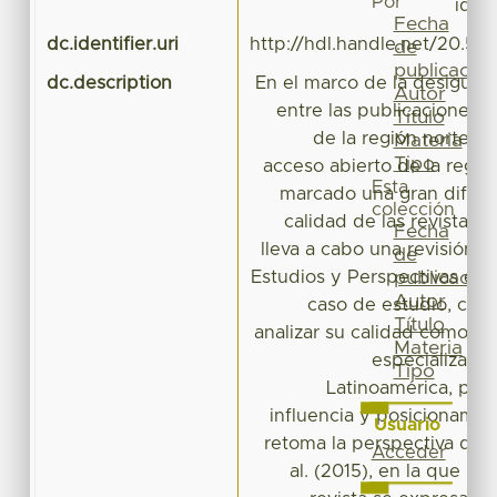
Por
id=
Fecha
dc.identifier.uri
http://hdl.handle.net/20.50
de
publicación
dc.description
En el marco de la desigual
Autor
entre las publicaciones i
Título
de la región norte y 
Materia
Tipo
acceso abierto de la regió
Esta
marcado una gran difere
colección
calidad de las revistas 
Fecha
lleva a cabo una revisión d
de
Estudios y Perspectivas en
publicación
Autor
caso de estudio, con 
Título
analizar su calidad como rev
Materia
especializada
Tipo
Latinoamérica, para 
influencia y posicionamien
Usuario
retoma la perspectiva de
Acceder
al. (2015), en la que la