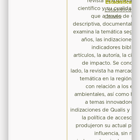
revista se expresa e
Estadísticas
científico y su cualidad ed
Estadísticas
de uso
que a través de una
descriptiva, documental y c
examina la temática seguid
años, las indizaciones o
indicadores bibliom
artículos, la autoría, la cita
de impacto. Se concluy
lado, la revista ha marcado
temática en la región L
con relación a los est
ambientales, así como ha 
a temas innovadores; y,
indizaciones de Qualis y Sc
la política de acceso ab
produjeron su actual posi
influencia, sin m