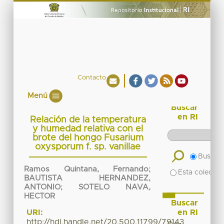
Contacto
Menú
Buscar
en RI
Relación de la temperatura
y humedad relativa con el
brote del hongo Fusarium
oxysporum f. sp. vanillae
Buscar 
Ramos Quintana, Fernando
;
Esta colecció
BAUTISTA HERNANDEZ,
ANTONIO
;
SOTELO NAVA,
HECTOR
Buscar
en RI
URI:
http://hdl.handle.net/20.500.11799/79143