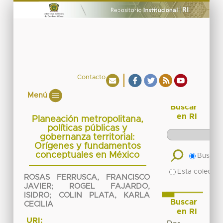
Contacto
Menú
Buscar
en RI
Planeación metropolitana,
políticas públicas y
gobernanza territorial:
Orígenes y fundamentos
conceptuales en México
Buscar 
Esta colecció
ROSAS FERRUSCA, FRANCISCO
JAVIER
;
ROGEL FAJARDO,
ISIDRO
;
COLIN PLATA, KARLA
Buscar
CECILIA
en RI
URI: