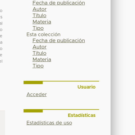
Fecha de publicación
Autor
mo
Título
os
Materia
al
Tipo
yo
Esta colección
de
Fecha de publicación
la
Autor
do
Título
te
Materia
el
Tipo
Usuario
Acceder
Estadísticas
Estadísticas de uso