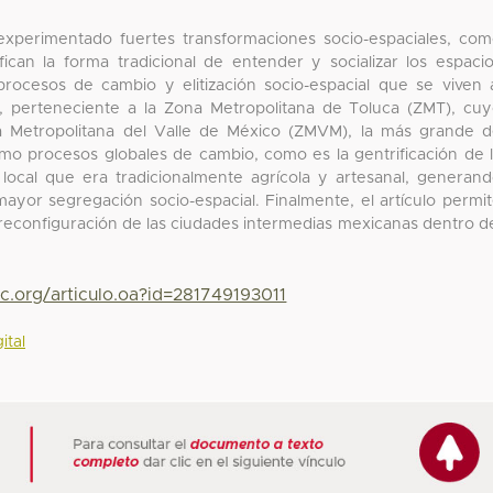
 experimentado fuertes transformaciones socio-espaciales, co
can la forma tradicional de entender y socializar los espaci
procesos de cambio y elitización socio-espacial que se viven 
o, perteneciente a la Zona Metropolitana de Toluca (ZMT), cu
na Metropolitana del Valle de México (ZMVM), la más grande 
mo procesos globales de cambio, como es la gentrificación de 
local que era tradicionalmente agrícola y artesanal, generan
mayor segregación socio-espacial. Finalmente, el artículo permi
reconfiguración de las ciudades intermedias mexicanas dentro d
c.org/articulo.oa?id=281749193011
ital