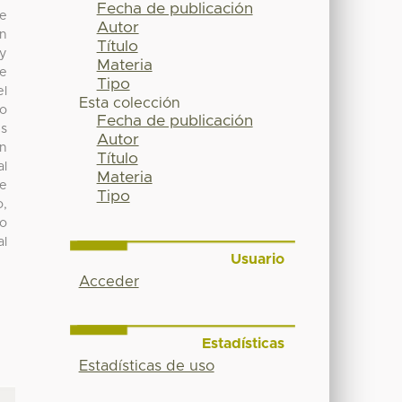
Fecha de publicación
de
Autor
un
Título
 y
Materia
te
Tipo
el
Esta colección
to
Fecha de publicación
es
Autor
en
Título
al
Materia
de
Tipo
o,
ro
al
Usuario
Acceder
Estadísticas
Estadísticas de uso