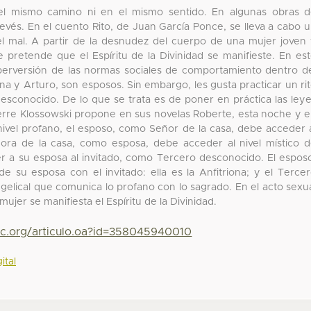
 el mismo camino ni en el mismo sentido. En algunas obras 
revés. En el cuento Rito, de Juan García Ponce, se lleva a cabo 
el mal. A partir de la desnudez del cuerpo de una mujer joven
 pretende que el Espíritu de la Divinidad se manifieste. En es
 perversión de las normas sociales de comportamiento dentro d
ana y Arturo, son esposos. Sin embargo, les gusta practicar un ri
 desconocido. De lo que se trata es de poner en práctica las ley
Pierre Klossowski propone en sus novelas Roberte, esta noche y 
nivel profano, el esposo, como Señor de la casa, debe acceder 
Señora de la casa, como esposa, debe acceder al nivel místico 
cer a su esposa al invitado, como Tercero desconocido. El espos
e su esposa con el invitado: ella es la Anfitriona; y el Terce
elical que comunica lo profano con lo sagrado. En el acto sexu
jer se manifiesta el Espíritu de la Divinidad.
yc.org/articulo.oa?id=358045940010
ital