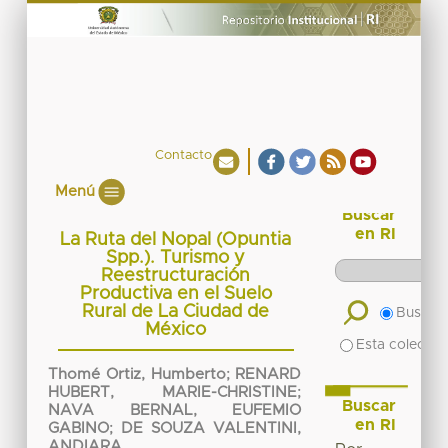
Contacto
Menú
Buscar
en RI
La Ruta del Nopal (Opuntia
Spp.). Turismo y
Reestructuración
Productiva en el Suelo
Rural de La Ciudad de
Buscar 
México
Esta colecció
Thomé Ortiz, Humberto
;
RENARD
HUBERT, MARIE-CHRISTINE
;
Buscar
NAVA BERNAL, EUFEMIO
en RI
GABINO
;
DE SOUZA VALENTINI,
ANDIARA