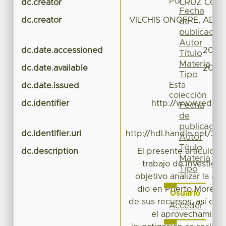
Por
dc.creator
CRUZ CORIA
Fecha
dc.creator
VILCHIS ONOFRE, ADR
de
publicación
Autor
dc.date.accessioned
2018-
Título
Materia
dc.date.available
2018-
Tipo
Esta
dc.date.issued
colección
dc.identifier
http://www.redalyc
Fecha
de
i
publicación
dc.identifier.uri
http://hdl.handle.net/20
Autor
Título
dc.description
El presente artículo e
Materia
trabajo de investiga
Tipo
objetivo analizar la ac
dio en Puerto Morelos
Usuario
de sus recursos, así co
Acceder
el aprovechamiento