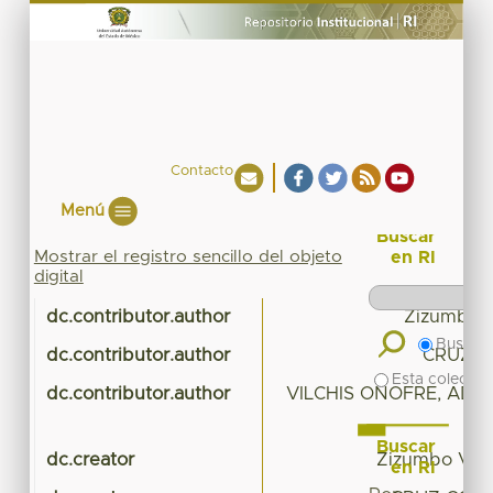
Contacto
Menú
Buscar
Mostrar el registro sencillo del objeto
en RI
digital
dc.contributor.author
Zizumbo Vil
Buscar 
dc.contributor.author
CRUZ C
Esta colecció
dc.contributor.author
VILCHIS ONOFRE, AD
Buscar
dc.creator
Zizumbo Villar
en RI