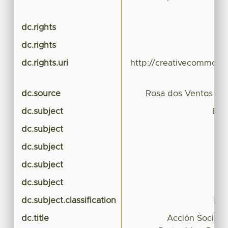
dc.rights
dc.rights
dc.rights.uri
http://creativecommons.
dc.source
Rosa dos Ventos (Br
dc.subject
Est
dc.subject
dc.subject
dc.subject
dc.subject
dc.subject.classification
CIE
dc.title
Acción Social 