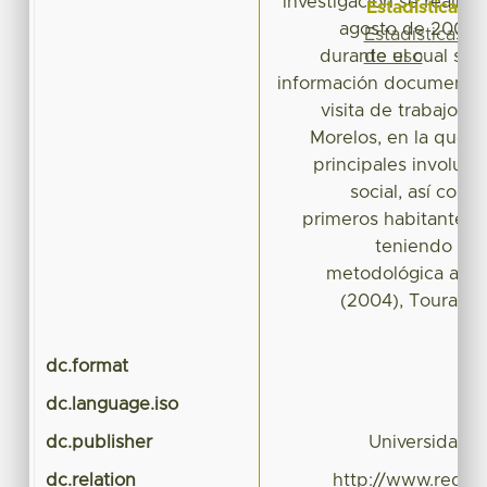
investigación se realizó
Estadísticas
agosto de 2009 
Estadísticas
de uso
durante el cual se r
información documental
visita de trabajo 
Morelos, en la que se
principales involucr
social, así como
primeros habitantes 
teniendo com
metodológica auto
(2004), Touraine
dc.format
dc.language.iso
dc.publisher
Universidade 
dc.relation
http://www.redaly