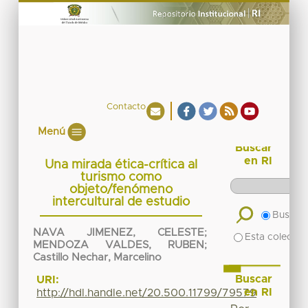
Contacto
Menú
Buscar
en RI
Una mirada ética-crítica al
turismo como
objeto/fenómeno
intercultural de estudio
Buscar 
NAVA JIMENEZ, CELESTE
;
Esta colecció
MENDOZA VALDES, RUBEN
;
Castillo Nechar, Marcelino
Buscar
URI:
en RI
http://hdl.handle.net/20.500.11799/79579