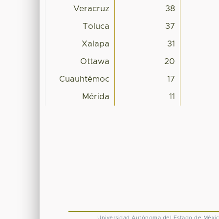
Veracruz
38
Toluca
37
Xalapa
31
Ottawa
20
Cuauhtémoc
17
Mérida
11
Universidad Autónoma del Estado de Méxi