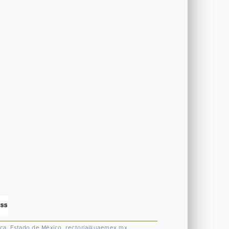
ca, Estado de México.
rectoria@uaemex.mx