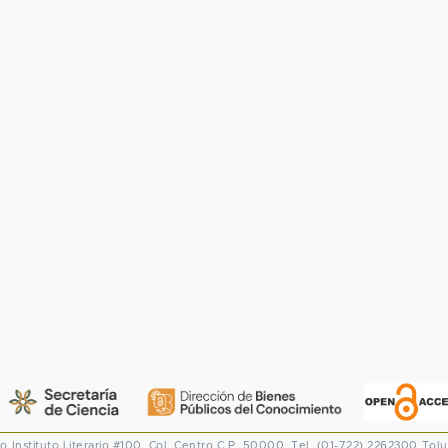
co
Instituto Literario #100. Col. Centro
C.P. 50000. Tel. (01-722) 2262300
Tolu