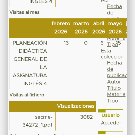
Por
INGLÉS 4
Fecha
Visitas al mes
de
publicación
febrero
marzo
abril
mayo
jun
Autor
2026
2026
2026
2026
20
Título
Materia
PLANEACIÓN
13
0
6
15
1
Tipo
DIDÁCTICA
Esta
colección
GENERAL DE
Fecha
LA
de
ASIGNATURA
publicación
Autor
INGLÉS 4
Título
Materia
Visitas al fichero
Tipo
Visualizaciones
Usuario
secme-
3082
Acceder
34272_1.pdf