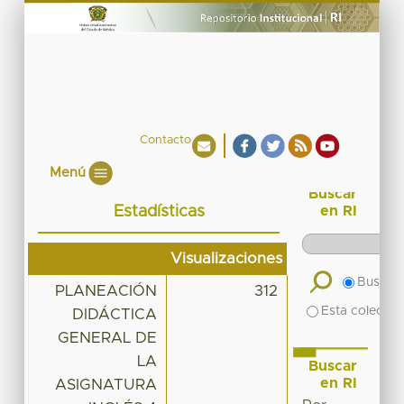
Contacto
Menú
Buscar
Estadísticas
en RI
Visualizaciones
Buscar 
PLANEACIÓN
312
Esta colecció
DIDÁCTICA
GENERAL DE
LA
Buscar
en RI
ASIGNATURA