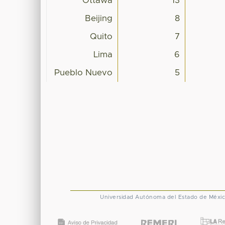
Ottawa
13
Beijing
8
Quito
7
Lima
6
Pueblo Nuevo
5
Universidad Autónoma del Estado de Méxi