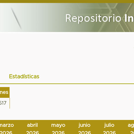
Estadísticas
ones
517
marzo
abril
mayo
junio
julio
ag
2026
2026
2026
2026
2026
2