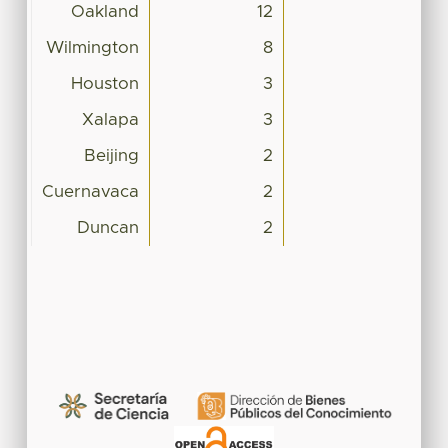
Oakland
12
Wilmington
8
Houston
3
Xalapa
3
Beijing
2
Cuernavaca
2
Duncan
2