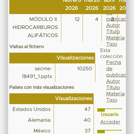
febrero
marzo
abril
mayo
Por
Fecha
2026
2026
2026
2026
de
publicación
MÓDULO II.
12
4
8
9
Autor
HIDROCARBUROS
Título
ALIFÁTICOS
Materia
Tipo
Visitas al fichero
Esta
colección
Visualizaciones
Fecha
de
secme-
10250
publicación
18491_1.pptx
Autor
Título
Países con más visualizaciones
Materia
Visualizaciones
Tipo
Estados Unidos
47
Usuario
Alemania
40
Acceder
México
37