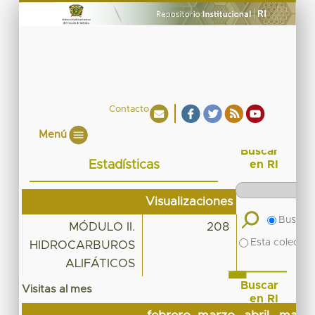
Contacto
Menú
Buscar
Estadísticas
en RI
Visualizaciones
Buscar 
MÓDULO II.
208
Esta colecció
HIDROCARBUROS
ALIFÁTICOS
Buscar
Visitas al mes
en RI