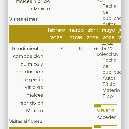
Por
maices hibrido
Fecha
en Mexico
de
publicación
Visitas al mes
Autor
febrero
marzo
abril
mayo
juni
Título
Materia
2026
2026
2026
2026
202
Tipo
Rendimiento,
4
8
6
22
11
Esta
colección
composicion
Fecha
quimica y
de
produccion
publicación
Autor
de gas in
Título
vitro de
Materia
maices
Tipo
hibrido en
Usuario
Mexico
Acceder
Visitas al fichero