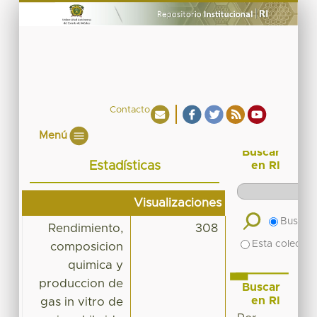
Contacto
Menú
Buscar
Estadísticas
en RI
Visualizaciones
Buscar 
Rendimiento,
308
Esta colecció
composicion
quimica y
produccion de
Buscar
en RI
gas in vitro de