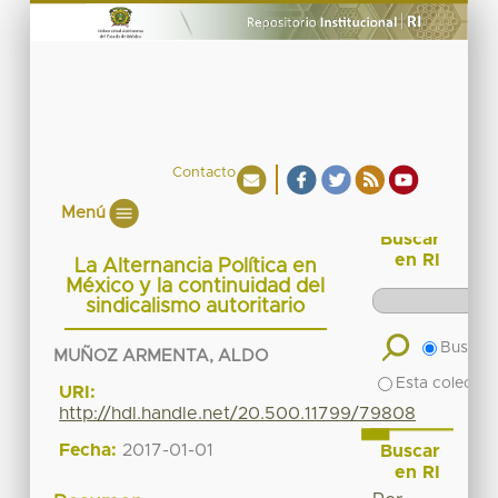
Contacto
Menú
Buscar
en RI
La Alternancia Política en
México y la continuidad del
sindicalismo autoritario
Buscar 
MUÑOZ ARMENTA, ALDO
Esta colecció
URI:
http://hdl.handle.net/20.500.11799/79808
Fecha:
2017-01-01
Buscar
en RI