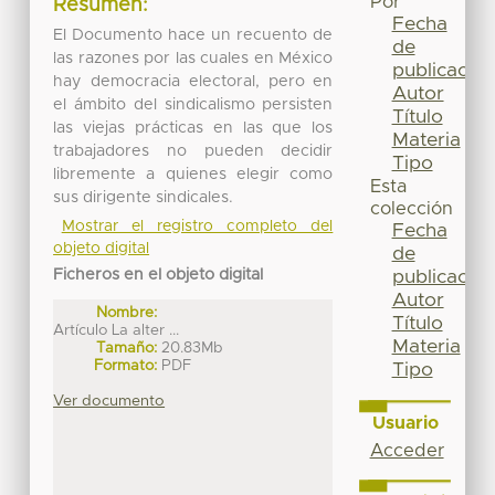
Por
Resumen:
Fecha
El Documento hace un recuento de
de
las razones por las cuales en México
publicación
hay democracia electoral, pero en
Autor
el ámbito del sindicalismo persisten
Título
las viejas prácticas en las que los
Materia
trabajadores no pueden decidir
Tipo
libremente a quienes elegir como
Esta
sus dirigente sindicales.
colección
Mostrar el registro completo del
Fecha
objeto digital
de
Ficheros en el objeto digital
publicación
Autor
Nombre:
Título
Artículo La alter ...
Materia
Tamaño:
20.83Mb
Formato:
PDF
Tipo
Ver documento
Usuario
Acceder