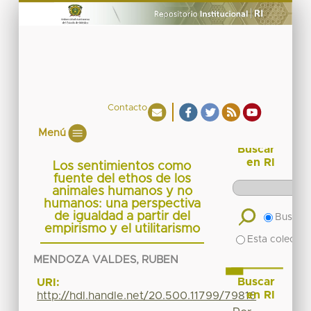
Contacto
Menú
Buscar
en RI
Los sentimientos como
fuente del ethos de los
animales humanos y no
humanos: una perspectiva
de igualdad a partir del
Buscar 
empirismo y el utilitarismo
Esta colecció
MENDOZA VALDES, RUBEN
Buscar
URI:
en RI
http://hdl.handle.net/20.500.11799/79816