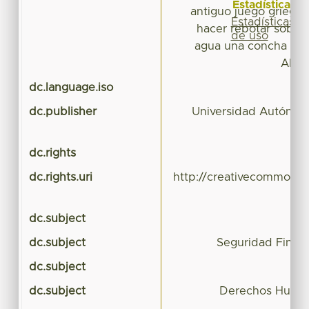
Estadísticas
antiguo juego griego 
Estadísticas
hacer rebotar sobre 
de uso
agua una concha pla
Ahor
dc.language.iso
dc.publisher
Universidad Autónom
dc.rights
dc.rights.uri
http://creativecommons.
dc.subject
dc.subject
Seguridad Finan
dc.subject
dc.subject
Derechos Huma