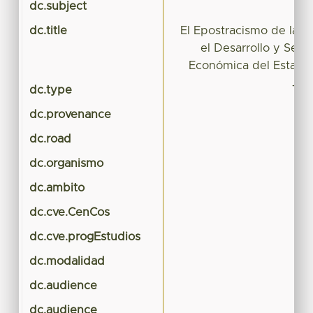
dc.subject
De
dc.title
El Epostracismo de la 
el Desarrollo y Segu
Económica del Estado
dc.type
Tes
dc.provenance
dc.road
dc.organismo
dc.ambito
dc.cve.CenCos
dc.cve.progEstudios
dc.modalidad
dc.audience
dc.audience