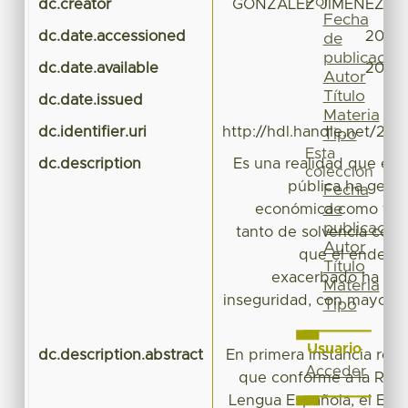
Por
dc.creator
GONZALEZ JIMENEZ, CL
Fecha
dc.date.accessioned
2018-
de
publicación
dc.date.available
2018-
Autor
Título
dc.date.issued
Materia
dc.identifier.uri
http://hdl.handle.net/20
Tipo
Esta
dc.description
Es una realidad que en 
colección
pública ha gener
Fecha
de
económica como finan
publicación
tanto de solvencia como
Autor
que el endeud
Título
exacerbado ha cre
Materia
inseguridad, con mayor r
Tipo
Usuario
dc.description.abstract
En primera instancia resul
Acceder
que conforme a la Real
Lengua Española, el Epos