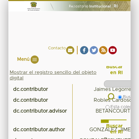
Contacto
Menú
Buscar
Mostrar el registro sencillo del objeto
en RI
digital
dc.contributor
Jaimes Legorreta L
Buscar 
dc.contributor
Robles Cardoso Cl
Esta colecció
dc.contributor.advisor
BETANCOURT HIG
Buscar
dc.contributor.author
GONZALEZ JIMENEZ
en RI