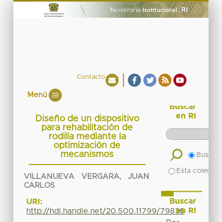
Contacto
Menú
Buscar
en RI
Diseño de un dispositivo
para rehabilitación de
rodilla mediante la
optimización de
mecanismos
Buscar 
Esta colecció
VILLANUEVA VERGARA, JUAN
CARLOS
Buscar
URI:
en RI
http://hdl.handle.net/20.500.11799/79836