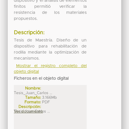
dispositivo y el análisis de elementos
finitos permitió verificar la
resistencia de los materiales
propuestos.
Descripción:
Tesis de Maestría. Diseño de un
dispositivo para rehabilitación de
rodilla mediante la optimización de
mecanismos.
Mostrar el registro completo del
objeto digital
Ficheros en el objeto digital
Nombre:
Tesis_Juan_Carlos ...
Tamaño:
3.166Mb
Formato:
PDF
Descripción:
Tesis Juan Carlos ...
Ver documento