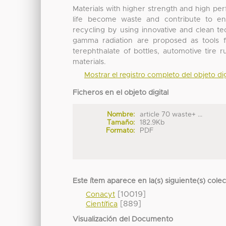
Materials with higher strength and high per
life become waste and contribute to en
recycling by using innovative and clean te
gamma radiation are proposed as tools f
terephthalate of bottles, automotive tire 
materials.
Mostrar el registro completo del objeto dig
Ficheros en el objeto digital
Nombre:
article 70 waste+ ...
Tamaño:
182.9Kb
Formato:
PDF
Este ítem aparece en la(s) siguiente(s) cole
[10019]
Conacyt
[889]
Científica
Visualización del Documento