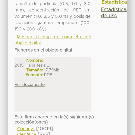
Estadísticas
tamaño de partícula (0.5, 1.0 y 3.0
Estadísticas
mm), concentración de PET en
de uso
volumen (1.0, 2.5 y 5.0 %) y dosis de
radiación gamma empleada (100,
150 y 200 kGy).
Mostrar el registro completo del
objeto digital
Ficheros en el objeto digital
Nombre:
2015 liliana tesis ...
Tamaño:
17.79Mb
Formato:
PDF
Ver documento
Este ítem aparece en la(s) siguiente(s)
colección(ones)
[10019]
Conacyt
[892]
Científica