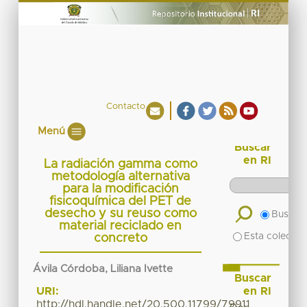
Contacto
Menú
Buscar
en RI
La radiación gamma como
metodología alternativa
para la modificación
fisicoquímica del PET de
desecho y su reuso como
Buscar 
material reciclado en
Esta colecció
concreto
Ávila Córdoba, Liliana Ivette
Buscar
en RI
URI:
http://hdl.handle.net/20.500.11799/79911