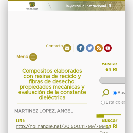
Contacto
Menú
Buscar
en RI
Compositos elaborados
con resina de reciclo y
fibras de desecho:
propiedades mecánicas y
evaluación de la constante
Buscar 
dieléctrica
Esta colecció
MARTINEZ LOPEZ, ANGEL
Buscar
URI:
en RI
http://hdl.handle.net/20.500.11799/79916