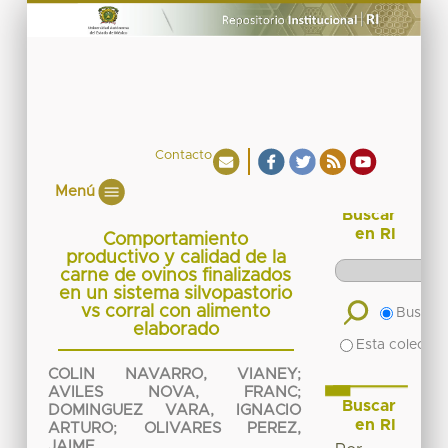
Contacto
Menú
Buscar
en RI
Comportamiento
productivo y calidad de la
carne de ovinos finalizados
en un sistema silvopastorio
vs corral con alimento
Buscar 
elaborado
Esta colecció
COLIN NAVARRO, VIANEY
;
AVILES NOVA, FRANC
;
Buscar
DOMINGUEZ VARA, IGNACIO
en RI
ARTURO
;
OLIVARES PEREZ,
JAIME