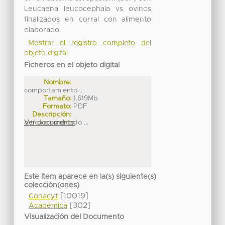
Leucaena leucocephala vs ovinos
finalizados en corral con alimento
elaborado.
Mostrar el registro completo del
objeto digital
Ficheros en el objeto digital
Nombre:
comportamiento ...
Tamaño:
1.619Mb
Formato:
PDF
Descripción:
artículo publicado ...
Ver documento
Este ítem aparece en la(s) siguiente(s)
colección(ones)
[10019]
Conacyt
[302]
Académica
Visualización del Documento