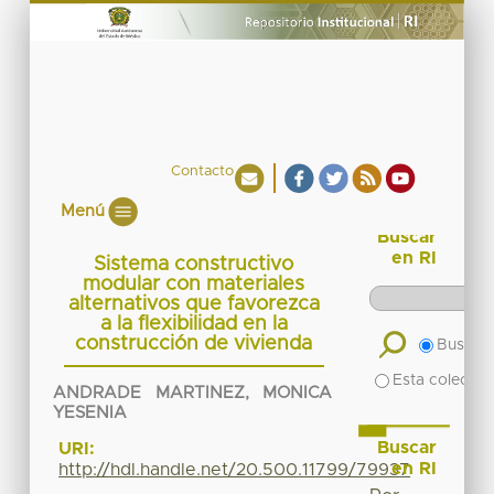
Contacto
Menú
Buscar
en RI
Sistema constructivo
modular con materiales
alternativos que favorezca
a la flexibilidad en la
construcción de vivienda
Buscar 
Esta colecció
ANDRADE MARTINEZ, MONICA
YESENIA
Buscar
URI:
en RI
http://hdl.handle.net/20.500.11799/79937