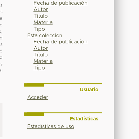
Fecha de publicación
es
Autor
as
Título
ue
Materia
lo
Tipo
o,
Esta colección
ad
Fecha de publicación
as
Autor
ré
Título
ad
Materia
os
Tipo
el
Usuario
Acceder
Estadísticas
Estadísticas de uso