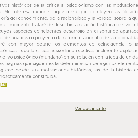
ivos históricos de la crítica al psicologismo con las motivacion
tica. Me interesa exponer aquello en que confluyen las filosofí
eoría del conocimiento, de la racionalidad y la verdad, sobre la q
imer momento trataré de describir la relación histórica o el víncu
mo cuyos aspectos coincidentes desarrollo en el segundo apartad
rás de una idea o proyecto de reforma racional o de la racionalid
ndré con mayor detalle los elementos de coincidencia, o l
atónicas– que la crítica husserliana reactiva; finalmente explora
y el yo psicológico (mundano) en su relación con la idea de unid
e las páginas que siguen es la determinación de algunos element
ogismo desde sus motivaciones históricas, las de la historia d
ilosóficamente constituida.
ital
Ver documento