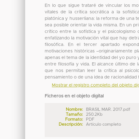
En lo que sigue trataré de vincular los mot
vitales de la crítica socrática a la sofís
platónica y husserliana: la reforma de una t
sea posible orientar la vida misma. En un pr
crítico entre la sofística y el psicologis
enfatizando la motivación vital que hay det
filosófica. En el tercer apartado expo
motivaciones históricas –originariamente pl
apenas el tema de la identidad del yo puro 
entre filosofía y vida. El alcance último d
que nos permitan leer la crítica al psicol
pensamiento o de una idea de racionalidad f
Mostrar el registro completo del objeto dig
Ficheros en el objeto digital
Nombre:
BRASIL MAR. 2017.pdf
Tamaño:
250.2Kb
Formato:
PDF
Descripción:
Artículo completo