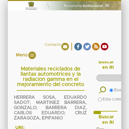
Contacto
Menú
Buscar
en RI
Materiales reciclados de
llantas automotrices y la
radiacion gamma en el
mejoramiento del concreto
Buscar 
HERRERA SOSA, EDUARDO
Esta colecció
SADOT
;
MARTINEZ BARRERA,
GONZALO
;
BARRERA DIAZ,
CARLOS EDUARDO
;
CRUZ
Buscar
ZARAGOZA, EPIFANIO
en RI
URI: