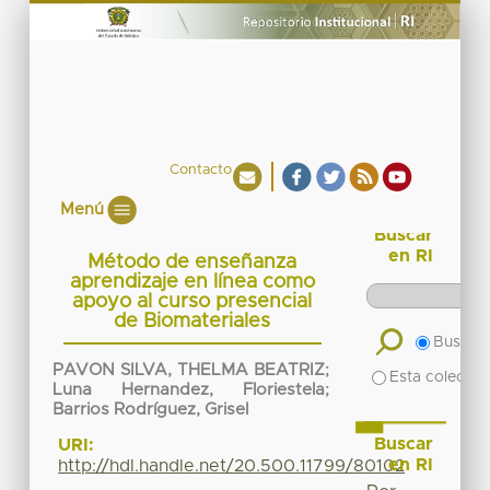
Contacto
Menú
Buscar
en RI
Método de enseñanza
aprendizaje en línea como
apoyo al curso presencial
de Biomateriales
Buscar 
PAVON SILVA, THELMA BEATRIZ
;
Esta colecció
Luna Hernandez, Floriestela
;
Barrios Rodríguez, Grisel
Buscar
URI:
en RI
http://hdl.handle.net/20.500.11799/80102