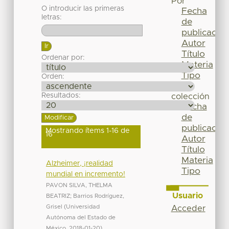
Por
O introducir las primeras
Fecha
letras:
de
publicación
Autor
Título
Ordenar por:
Materia
Tipo
Orden:
Esta
Resultados:
colección
Fecha
de
publicación
Mostrando ítems 1-16 de
16
Autor
Título
Materia
Alzheimer, ¡realidad
Tipo
mundial en incremento!
PAVON SILVA, THELMA
Usuario
BEATRIZ
;
Barrios Rodríguez,
Grisel
(
Universidad
Acceder
Autónoma del Estado de
México
,
2018-01-20
)