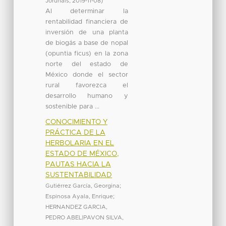
Jorunals
,
2019-11-08
)
Al determinar la
rentabilidad financiera de
inversión de una planta
de biogás a base de nopal
(opuntia ficus) en la zona
norte del estado de
México donde el sector
rural favorezca el
desarrollo humano y
sostenible para ...
CONOCIMIENTO Y
PRÁCTICA DE LA
HERBOLARIA EN EL
ESTADO DE MÉXICO,
PAUTAS HACIA LA
SUSTENTABILIDAD
Gutiérrez García, Georgina
;
Espinosa Ayala, Enrique
;
HERNANDEZ GARCIA,
PEDRO ABEL|PAVON SILVA,