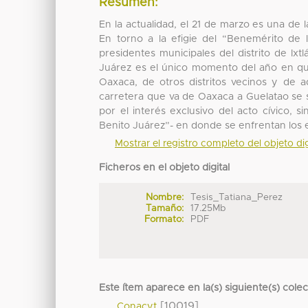
Resumen:
En la actualidad, el 21 de marzo es una de 
En torno a la efigie del “Benemérito de 
presidentes municipales del distrito de I
Juárez es el único momento del año en que
Oaxaca, de otros distritos vecinos y de a
carretera que va de Oaxaca a Guelatao se 
por el interés exclusivo del acto cívico,
Benito Juárez”- en donde se enfrentan los e
Mostrar el registro completo del objeto dig
Ficheros en el objeto digital
Nombre:
Tesis_Tatiana_Perez
Tamaño:
17.25Mb
Formato:
PDF
Este ítem aparece en la(s) siguiente(s) cole
[10019]
Conacyt