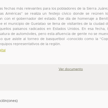
las fechas más relevantes para los pobladores de la Sierra Juáre
las Américas” se realiza un festejo cívico donde se reúnen l
xtlán con el gobernador del estado. Ese día de homenaje a Beni
 el municipio de Guelatao se llena de visitantes de la ciudad 
quellos paisanos radicados en Estados Unidos. En esa fecha, 
satura de automóviles, pero esta afluencia de gente no se mue
 sino que asiste al torneo de basquetbol -conocido como la “Co
quipos representativos de la región.
ital
Ver documento
cción(ones)