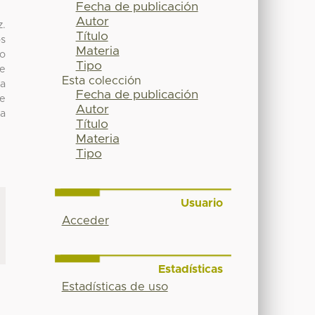
Fecha de publicación
Autor
z.
Título
os
Materia
to
Tipo
de
Esta colección
la
Fecha de publicación
ve
Autor
pa
Título
Materia
Tipo
Usuario
Acceder
Estadísticas
Estadísticas de uso