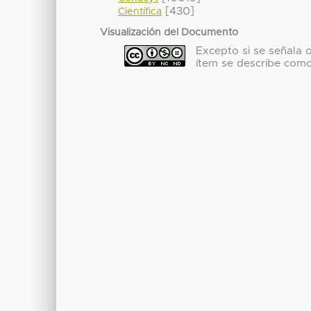
[430]
Científica
Visualización del Documento
Excepto si se señala ot
ítem se describe com