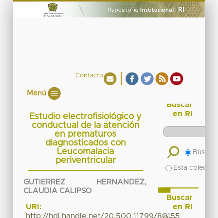
Contacto
Menú
Buscar
en RI
Estudio electrofisiológico y
conductual de la atención
en prematuros
diagnosticados con
Leucomalacia
Buscar 
periventricular
Esta colecció
GUTIERREZ HERNANDEZ,
CLAUDIA CALIPSO
Buscar
en RI
URI:
http://hdl.handle.net/20.500.11799/80155