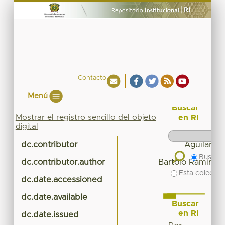
Contacto
Menú
Buscar
Mostrar el registro sencillo del objeto
en RI
digital
dc.contributor
Aguilar Gu
Buscar 
dc.contributor.author
Bartolo Ramirez,
Esta colecció
dc.date.accessioned
2
dc.date.available
2
Buscar
en RI
dc.date.issued