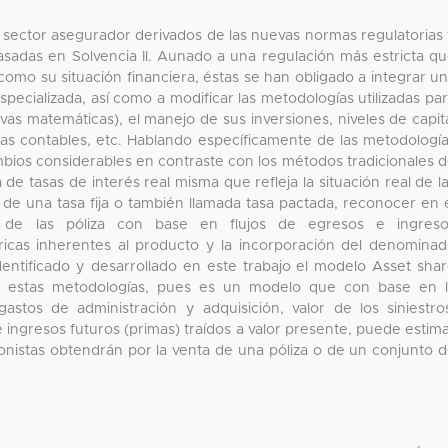
l sector asegurador derivados de las nuevas normas regulatorias
asadas en Solvencia II. Aunado a una regulación más estricta q
 como su situación financiera, éstas se han obligado a integrar u
pecializada, así como a modificar las metodologías utilizadas pa
vas matemáticas), el manejo de sus inversiones, niveles de capit
tas contables, etc. Hablando específicamente de las metodologí
mbios considerables en contraste con los métodos tradicionales 
de tasas de interés real misma que refleja la situación real de l
de una tasa fija o también llamada tasa pactada, reconocer en 
es de las póliza con base en flujos de egresos e ingreso
ricas inherentes al producto y la incorporación del denomina
dentificado y desarrollado en este trabajo el modelo Asset sha
r estas metodologías, pues es un modelo que con base en 
astos de administración y adquisición, valor de los siniestro
e ingresos futuros (primas) traídos a valor presente, puede estim
ionistas obtendrán por la venta de una póliza o de un conjunto 