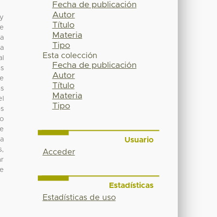
Fecha de publicación
Autor
 y
Título
ue
Materia
na
Tipo
ra
Esta colección
al
Fecha de publicación
as
Autor
de
Título
as
Materia
el
Tipo
s
do
re
Usuario
la
s,
Acceder
ar
de
Estadísticas
Estadísticas de uso